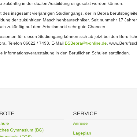
 zukünftig in der dualen Ausbildung eingesetzt werden können.
 des insgesamt vierjährigen Studiengangs, der in Bebra berufsbegleiten
ldung der zukünftigen Maschinenbautechniker. Seit nunmehr 17 Jahren 
uch zukünftig auf dem Arbeitsmarkt sehr gute Chancen.
ressenten für diesen Studiengang können sich ab jetzt bei den Berufli
ra, Telefon 06622 / 7493, E-Mail
BSBebra@t-online.de
, www.Berufssc
ine Informationsveranstaltung in den Beruflichen Schulen stattfinden.
BOTE
SERVICE
chule
Anreise
liches Gymnasium (BG)
Lageplan
berschule (FOS)