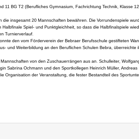
nd 11 BG T2 (Berufliches Gymnasium, Fachrichtung Technik, Klasse 12)
en die insgesamt 20 Mannschaften bewähren. Die Vorrundenspiele wur
m Halbfinale Spiel- und Punktgleichheit, so dass die Halbfinalspiele wi
n Turnierverlauf.
konnte den vom Förderverein der Bebraer Berufsschule gestifteten W
Aus- und Weiterbildung an den Beruflichen Schulen Bebra, überreichte
e Mannschaften von den Zuschauerrängen aus an. Schulleiter, Wolfgang 
egin Sabrina Ochmann und den Sportkollegen Heinrich Müller, Andreas 
ie Organisation der Veranstaltung, die fester Bestandteil des Sportunte