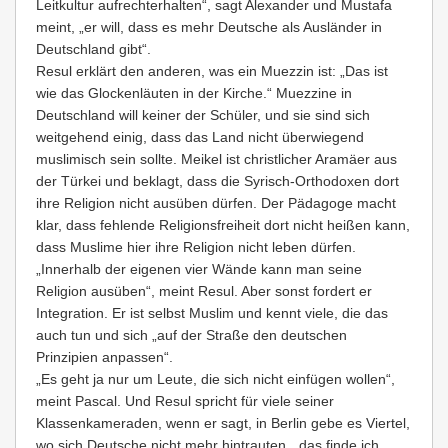
Leitkultur aufrechterhalten“, sagt Alexander und Mustafa
meint, „er will, dass es mehr Deutsche als Ausländer in
Deutschland gibt“.
Resul erklärt den anderen, was ein Muezzin ist: „Das ist
wie das Glockenläuten in der Kirche.“ Muezzine in
Deutschland will keiner der Schüler, und sie sind sich
weitgehend einig, dass das Land nicht überwiegend
muslimisch sein sollte. Meikel ist christlicher Aramäer aus
der Türkei und beklagt, dass die Syrisch-Orthodoxen dort
ihre Religion nicht ausüben dürfen. Der Pädagoge macht
klar, dass fehlende Religionsfreiheit dort nicht heißen kann,
dass Muslime hier ihre Religion nicht leben dürfen.
„Innerhalb der eigenen vier Wände kann man seine
Religion ausüben“, meint Resul. Aber sonst fordert er
Integration. Er ist selbst Muslim und kennt viele, die das
auch tun und sich „auf der Straße den deutschen
Prinzipien anpassen“.
„Es geht ja nur um Leute, die sich nicht einfügen wollen“,
meint Pascal. Und Resul spricht für viele seiner
Klassenkameraden, wenn er sagt, in Berlin gebe es Viertel,
wo sich Deutsche nicht mehr hintrauten, „das finde ich