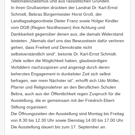
Nationalsozialismus und aus rassistischen Gründen.
In ihren Grußworten drückten der Landrat Dr. Karl-Ernst
Schmidt, Bebras Bürgermeister Horst Groß, der
Landtagsabgeordnete Dieter Franz sowie Holger Kindler
vom DGB (Region Nordhessen) ihre Achtung und
Dankbarkeit gegenüber denen aus, die damals Widerstand
leisteten. „Niemals darf uns das Bewusstsein dafür verloren
gehen, dass Freiheit und Demokratie nicht
selbstverständlich sind“, betonte Dr. Karl-Ernst Schmidt.
„Viele sollen die Möglichkeit haben, glaubwürdigen
Vorbildern nachzuspüren und angeregt durch deren
beherztes Engagement in dunkelster Zeit sich selbst
befragen, wer mein Nächster ist“, erhofft sich Udo Möller,
Pfarrer und Religionslehrer an den Beruflichen Schulen
Bebra, auch aus der Öffentlichkeit regen Zuspruch für die
Ausstellung, die er gemeinsam mit der Friedrich-Ebert-
Stiftung organisiert.
Die Öffnungszeiten der Ausstellung sind Montag bis Freitag
von 8.30 bis 12.30 Uhr sowie Dienstag 14.00 bis 17.00 Uhr.
Die Ausstellung dauert bis zum 17. September an.