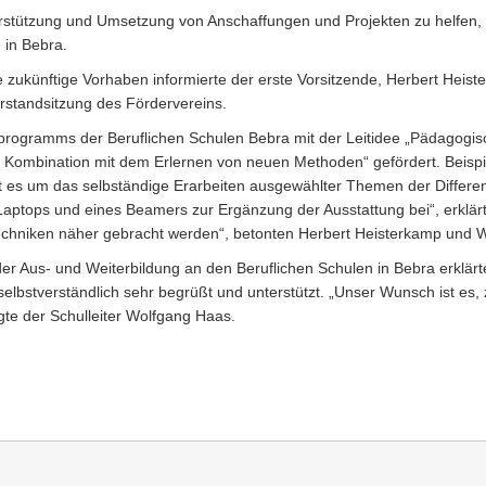
erstützung und Umsetzung von Anschaffungen und Projekten zu helfen, i
 in Bebra.
 zukünftige Vorhaben informierte der erste Vorsitzende, Herbert Heist
orstandsitzung des Fördervereins.
programms der Beruflichen Schulen Bebra mit der Leitidee „Pädagogis
 Kombination mit dem Erlernen von neuen Methoden“ gefördert. Beispie
t es um das selbständige Erarbeiten ausgewählter Themen der Differen
s Laptops und eines Beamers zur Ergänzung der Ausstattung bei“, erklä
echniken näher gebracht werden“, betonten Herbert Heisterkamp und 
 Aus- und Weiterbildung an den Beruflichen Schulen in Bebra erklärte,
lbstverständlich sehr begrüßt und unterstützt. „Unser Wunsch ist es,
gte der Schulleiter Wolfgang Haas.