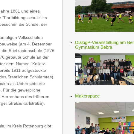
ahre 1861 und eines
e "Fortbildungsschule" im
besuchen die Schule, der
damaligen Volksschulen
DialogP-Veranstaltung am Ber
kbauweise (am 4. Dezember
Gymnasium Bebra
, die Briefkastenschule (1976
876 gebaute Schule an der
nter dem Namen "Kollatz-
bereits 1911 aufgestockte
des Staatlichen Schulamtes).
len als Unterrichtsorte
e. Für die gewerbliche
Makerspace
s Herrenhaus des früheren
urger Straße/Karlstraße).
le, im Kreis Rotenburg gibt