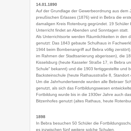
14.01.1890
Auf der Grundlage der Gewerbeordnung aus dem J
preußischen Erlasses (1876) wird in Bebra die erst
damaligen Kreis Rotenburg gegründet. 19 Schüler 
Unterricht findet an Abenden und Sonntagen statt.
Als Unterrichtsorte werden Räumlichkeiten in den 
genutzt: Das 1843 gebaute Schulhaus in Fachwer
1944 beim Bombenangriff auf Bebra völlig zerstört)
im Rahmen der Stadtsanierung abgerissen), die 1
Kisselsburg (heute Kasseler Straße 17, in Bebra u
Schule" bekannt) und die 1903 fertiggestellte und 
Backsteinschule (heute Rathausstraße 8, Standort 
Um die Jahrhundertwende wurden alle Bebraer Schu
genutzt, als sich das Fortbildungswesen entwickelt
Fortbildung wurde bis in die 1930er Jahre auch da
Bitzenhofes genutzt (altes Rathaus, heute Rotenb
1898
In Bebra besuchen 50 Schüler die Fortbildungsschu
es inzwischen fünf weitere solche Schulen.