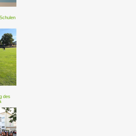
 Schulen
ng des
a