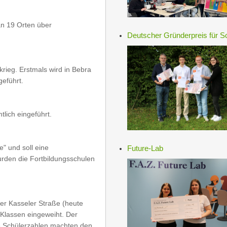
 an 19 Orten über
Deutscher Gründerpreis für S
rieg. Erstmals wird in Bebra
geführt.
lich eingeführt.
e" und soll eine
Future-Lab
rden die Fortbildungsschulen
der Kasseler Straße (heute
Klassen eingeweiht. Der
e Schülerzahlen machten den