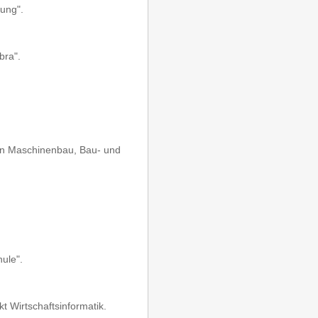
tung".
bra".
en Maschinenbau, Bau- und
ule".
 Wirtschaftsinformatik.