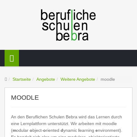
Startseite
Angebote
Weitere Angebote
moodle
MOODLE
An den Beruflichen Schulen Bebra wird das Lernen durch
eine Lernplattform unterstützt. Wir arbeiten mit moodle
(
m
odular
o
bject-
o
riented
d
ynamic
l
earning
e
nvironment).